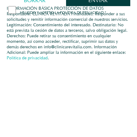
INFORMACIÓN BÁSICA PROTECCIÓN DE DATOS
HE LEIDO Y ACEPTO LA POLÍTICA DE PRIVACIDAD *
Responsable: CLÍNICA REVITALIA Finalidades: Responder a sus
solicitudes y remitir información comercial de nuestros servicios.
Legitimación: Consentimiento del interesado. Destinatario: No
está prevista la cesión de datos a terceros, salvo obligación legal.
Derechos: Puede retirar su consentimiento en cualquier
momento, así como acceder, rectificar, suprimir sus datos y
demás derechos en info@clinicarevitalia.com. Información
Adicional: Puede ampliar la información en el siguiente enlace:
Política de privacidad
.